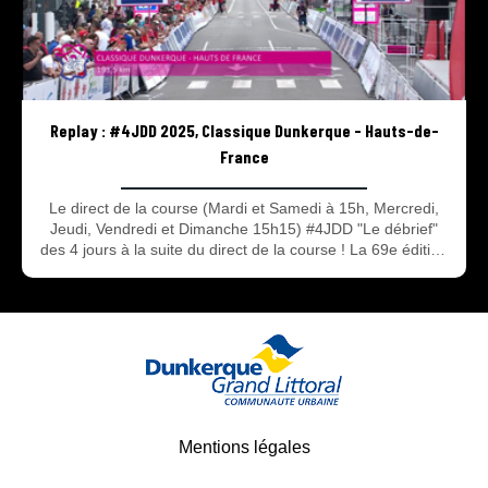
Replay : #4JDD 2025, Classique Dunkerque - Hauts-de-
France
Le direct de la course (Mardi et Samedi à 15h, Mercredi,
Jeudi, Vendredi et Dimanche 15h15) #4JDD "Le débrief"
des 4 jours à la suite du direct de la course ! La 69e édition
des 4 Jours de Dunkerque – Grand prix des Hauts de
France à suivre en direct et en replay avec 2 rendez-vous :
Le direct de la course avec les 90 dernières minutes de
chaque étape et #4JDD l’émission du débrief de la course
après le direct ! Tout savoir sur les 4 jours du 13 au 18 Mai
2025.
Mentions légales