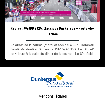
Replay : #4JDD 2025, Classique Dunkerque - Hauts-de-
France
Le direct de la course (Mardi et Samedi à 15h, Mercredi,
Jeudi, Vendredi et Dimanche 15h15) #4JDD "Le débrief"
des 4 jours à la suite du direct de la course ! La 69e édition
des 4 Jours de Dunkerque – Grand prix des Hauts de
France à suivre en direct et en replay avec 2 rendez-vous :
Le direct de la course avec les 90 dernières minutes de
chaque étape et #4JDD l’émission du débrief de la course
après le direct ! Tout savoir sur les 4 jours du 13 au 18 Mai
2025.
Mentions légales