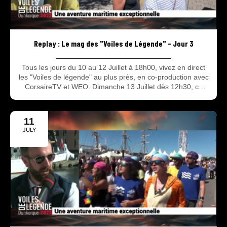
Replay : Le mag des "Voiles de Légende" - Jour 3
Tous les jours du 10 au 12 Juillet à 18h00, vivez en direct
les "Voiles de légende" au plus près, en co-production avec
CorsaireTV et WEO. Dimanche 13 Juillet dès 12h30, ce
sera, en direct, le grand départ des bateaux.
11
JULY
2025