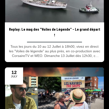
Replay: Le mag des "Voiles de Légende" - Le grand départ
!
Tous les jours du 10 au 12 Juillet à 18h00, vivez en direct
les "Voiles de légende" au plus près, en co-production avec
CorsaireTV et WEO. Dimanche 13 Juillet dès 12h30, ce
sera, en direct, le grand départ des bateaux.
12
JULY
2025