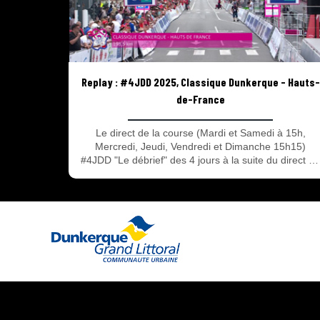
Replay : #4JDD 2025, Classique Dunkerque - Hauts-
de-France
Le direct de la course (Mardi et Samedi à 15h,
Mercredi, Jeudi, Vendredi et Dimanche 15h15)
#4JDD "Le débrief" des 4 jours à la suite du direct d
la course ! La 69e édition des 4 Jours de Dunkerque
– Grand prix des Hauts de France à suivre en direct
et en replay avec 2 rendez-vous : Le direct de la
course avec les 90 dernières minutes de chaque
étape et #4JDD l’émission du débrief de la course
après le direct ! Tout savoir sur les 4 jours du 13 au
18 Mai 2025.