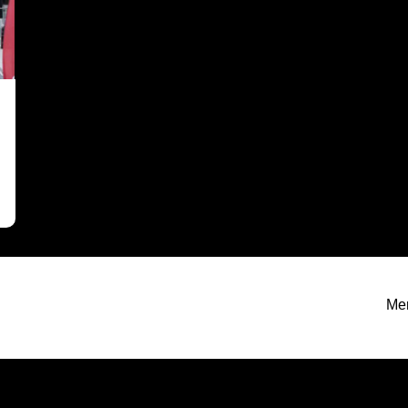
e
Men