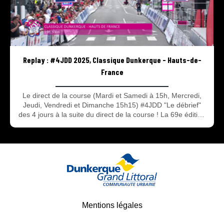
Replay : #4JDD 2025, Classique Dunkerque - Hauts-de-
France
Le direct de la course (Mardi et Samedi à 15h, Mercredi,
Jeudi, Vendredi et Dimanche 15h15) #4JDD "Le débrief"
des 4 jours à la suite du direct de la course ! La 69e édition
des 4 Jours de Dunkerque – Grand prix des Hauts de
France à suivre en direct et en replay avec 2 rendez-vous :
Le direct de la course avec les 90 dernières minutes de
chaque étape et #4JDD l’émission du débrief de la course
après le direct ! Tout savoir sur les 4 jours du 13 au 18 Mai
2025.
Mentions légales