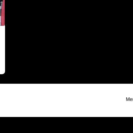
e
Men