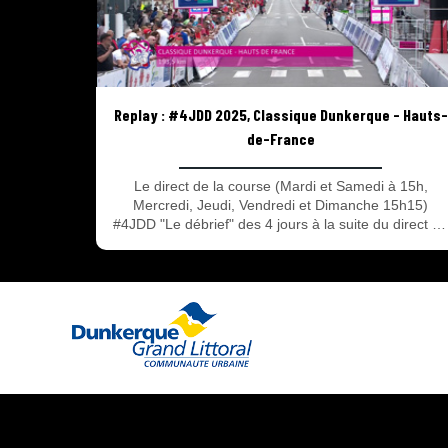
Replay : #4JDD 2025, Classique Dunkerque - Hauts-
de-France
Le direct de la course (Mardi et Samedi à 15h,
Mercredi, Jeudi, Vendredi et Dimanche 15h15)
#4JDD "Le débrief" des 4 jours à la suite du direct d
la course ! La 69e édition des 4 Jours de Dunkerque
– Grand prix des Hauts de France à suivre en direct
et en replay avec 2 rendez-vous : Le direct de la
course avec les 90 dernières minutes de chaque
étape et #4JDD l’émission du débrief de la course
après le direct ! Tout savoir sur les 4 jours du 13 au
18 Mai 2025.