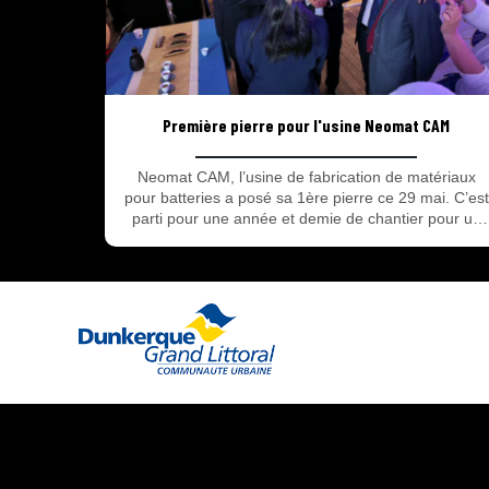
Première pierre pour l'usine Neomat CAM
Neomat CAM, l’usine de fabrication de matériaux
pour batteries a posé sa 1ère pierre ce 29 mai. C’est
parti pour une année et demie de chantier pour un
lancement de la production prévu fin 2028