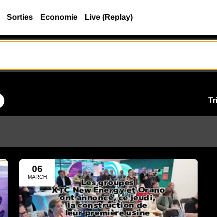
Sorties
Economie
Live (Replay)
Tr
06
MARCH