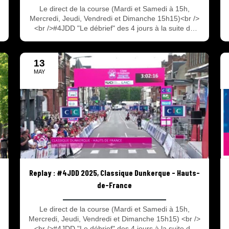
Le direct de la course (Mardi et Samedi à 15h,
Mercredi, Jeudi, Vendredi et Dimanche 15h15)<br />
<br />#4JDD "Le débrief" des 4 jours à la suite du
direct de la course !<br /><br />La 69e édition des 4
Jours de Dunkerque – Grand prix des Hauts de
-
France à suivre en direct et en replay avec 2 rendez-
13
vous : Le direct de la course avec les 90 dernières
MAY
minutes de chaque étape et #4JDD l’émission du
2025
débrief de la course après le direct ! Tout savoir sur
les 4 jours du 13 au 18 Mai 2025.
Replay : #4JDD 2025, Classique Dunkerque - Hauts-
de-France
Le direct de la course (Mardi et Samedi à 15h,
Mercredi, Jeudi, Vendredi et Dimanche 15h15) <br />
<br />#4JDD "Le débrief" des 4 jours à la suite du