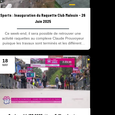
Sports : Inauguration du Raquette Club Malouin - 26
Juin 2025
Ce week-end, il sera possible de retrouver une
activité raquettes au complexe Claude Prouvoyeur
puisque les travaux sont terminés et les différents
courts de tennis, badminton, squash et padel
n'attendent que vous !
18
MAY
2025