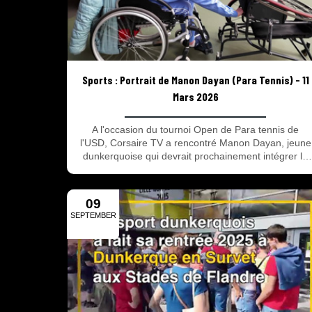
Sports : Portrait de Manon Dayan (Para Tennis) - 11
Mars 2026
A l'occasion du tournoi Open de Para tennis de
l'USD, Corsaire TV a rencontré Manon Dayan, jeune
dunkerquoise qui devrait prochainement intégrer le
Centre National d'Entrainement de Rolland-Garros e
qui disputait son 1er tournoi sénior ! Une belle
rencontre !
09
SEPTEMBER
2025