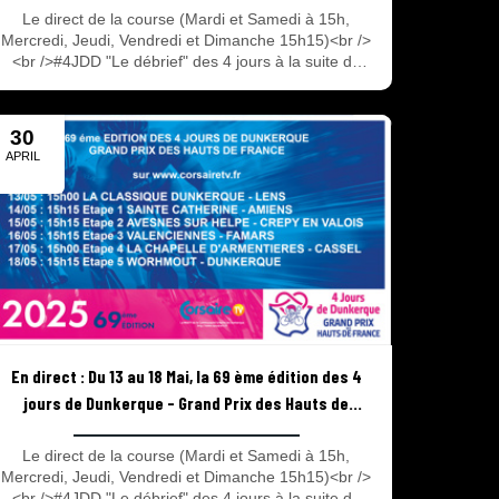
Le direct de la course (Mardi et Samedi à 15h,
Mercredi, Jeudi, Vendredi et Dimanche 15h15)<br />
<br />#4JDD "Le débrief" des 4 jours à la suite du
direct de la course !<br /><br />La 69e édition des 4
Jours de Dunkerque – Grand prix des Hauts de
France à suivre en direct et en replay avec 2 rendez-
30
vous : Le direct de la course avec les 90 dernières
APRIL
minutes de chaque étape et #4JDD l’émission du
2025
débrief de la course après le direct ! Tout savoir sur
les 4 jours du 13 au 18 Mai 2025.
En direct : Du 13 au 18 Mai, la 69 ème édition des 4
jours de Dunkerque - Grand Prix des Hauts de
France
Le direct de la course (Mardi et Samedi à 15h,
Mercredi, Jeudi, Vendredi et Dimanche 15h15)<br />
<br />#4JDD "Le débrief" des 4 jours à la suite du