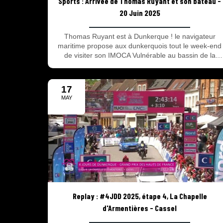
Sports : Arrivée de Thomas Ruyant et son bateau -
20 Juin 2025
Thomas Ruyant est à Dunkerque ! le navigateur
maritime propose aux dunkerquois tout le week-end
de visiter son IMOCA Vulnérable au bassin de la
Marine ! L'occasion de vivre les mini-régates et
animations autour de la navigation #corsairetv
17
MAY
2025
Replay : #4JDD 2025, étape 4, La Chapelle
d'Armentières - Cassel