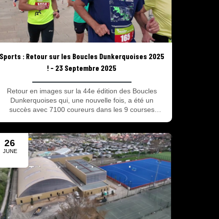
Sports : Retour sur les Boucles Dunkerquoises 2025
! - 23 Septembre 2025
Retour en images sur la 44e édition des Boucles
Dunkerquoises qui, une nouvelle fois, a été un
succès avec 7100 coureurs dans les 9 courses
proposées !
26
JUNE
2025