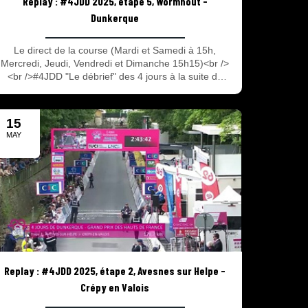
Replay : #4JDD 2025, étape 5, Wormhout -
Dunkerque
Le direct de la course (Mardi et Samedi à 15h,
Mercredi, Jeudi, Vendredi et Dimanche 15h15)<br />
<br />#4JDD "Le débrief" des 4 jours à la suite du
direct de la course !<br /><br />La 69e édition des 4
Jours de Dunkerque – Grand prix des Hauts de
France à suivre en direct et en replay avec 2 rendez-
15
vous : Le direct de la course avec les 90 dernières
MAY
minutes de chaque étape et #4JDD l’émission du
2025
débrief de la course après le direct ! Tout savoir sur
les 4 jours du 13 au 18 Mai 2025.
Replay : #4JDD 2025, étape 2, Avesnes sur Helpe -
Crépy en Valois