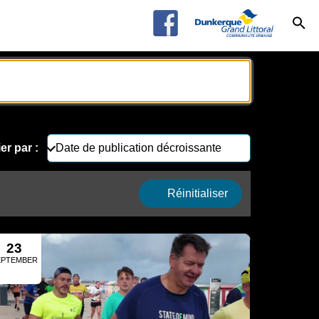
ier par :
Réinitialiser
23
EPTEMBER
2025