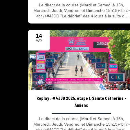
Le direct de la course (Mardi et Samedi à 15h,
Mercredi, Jeudi, Vendredi et Dimanche 15h15)<br />
<br />#4JDD "Le débrief" des 4 jours à la suite du
direct de la course !<br /><br />La 69e édition des 4
Jours de Dunkerque – Grand prix des Hauts de
France à suivre en direct et en replay avec 2 rendez
14
vous : Le direct de la course avec les 90 dernières
MAY
minutes de chaque étape et #4JDD l’émission du
2025
débrief de la course après le direct ! Tout savoir sur
les 4 jours du 13 au 18 Mai 2025.
Replay : #4JDD 2025, étape 1, Sainte Catherine -
Amiens
Le direct de la course (Mardi et Samedi à 15h,
Mercredi, Jeudi, Vendredi et Dimanche 15h15)<br />
<br />#4JDD "Le débrief" des 4 jours à la suite du