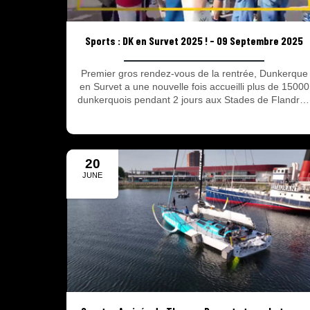
Sports : DK en Survet 2025 ! - 09 Septembre 2025
Premier gros rendez-vous de la rentrée, Dunkerque
en Survet a une nouvelle fois accueilli plus de 15000
dunkerquois pendant 2 jours aux Stades de Flandre 
L’occasion pour les dunkerquois de choisir leur futur
club, leur future discipline ! Prochain gros rdv sportif,
les Boucles Dunkerquoises (inscriptions possibles
sur le site ville-dunkerque.fr dans la limite des places
20
disponibles)
JUNE
2025