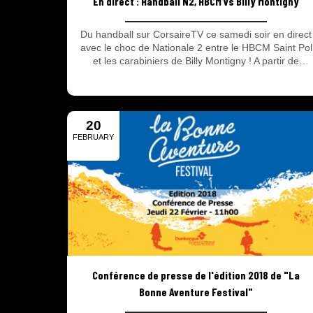
En direct : Handball N2, HBCM vs Billy Montigny
Du handball sur CorsaireTV ce samedi soir en direct
avec le choc de Nationale 2 entre le HBCM Saint Pol
et les carabiniers de Billy Montigny ! A partir de
19h50, avec Arnaud Calbry aux commentaires, vous
pourrez apprécier la ferveur saint poloise autour des
hommes de Laurent Gruselle !
20
FEBRUARY
2018
Conférence de presse de l'édition 2018 de "La
Bonne Aventure Festival"