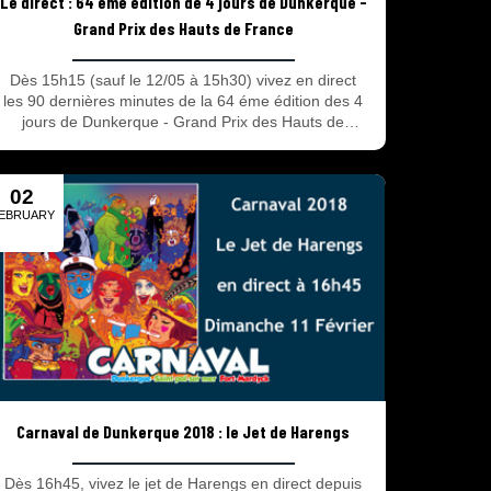
Le direct : 64 éme édition de 4 jours de Dunkerque -
Grand Prix des Hauts de France
Dès 15h15 (sauf le 12/05 à 15h30) vivez en direct
les 90 dernières minutes de la 64 éme édition des 4
jours de Dunkerque - Grand Prix des Hauts de
France commentée par Fabrice Beder et Nico
Mattan.
02
EBRUARY
2018
Carnaval de Dunkerque 2018 : le Jet de Harengs
Dès 16h45, vivez le jet de Harengs en direct depuis