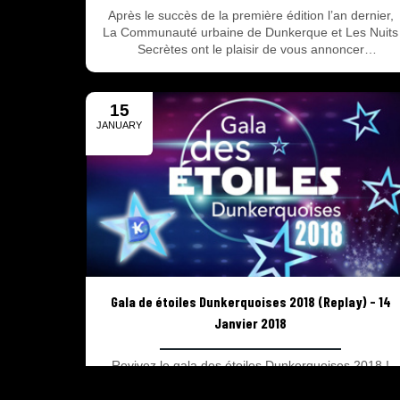
Après le succès de la première édition l’an dernier,
La Communauté urbaine de Dunkerque et Les Nuits
Secrètes ont le plaisir de vous annoncer
l’organisation du 2e Festival La Bonne Aventure les
23 et 24 juin 2018. En direct Jeudi 22 Février 2018 à
11h00.
15
JANUARY
2018
Gala de étoiles Dunkerquoises 2018 (Replay) - 14
Janvier 2018
Revivez le gala des étoiles Dunkerquoises 2018 !