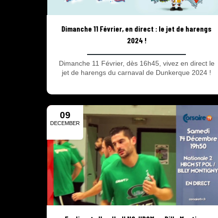
Dimanche 11 Février, en direct : le jet de harengs
2024 !
Dimanche 11 Février, dès 16h45, vivez en direct le
jet de harengs du carnaval de Dunkerque 2024 !
09
DECEMBER
2019