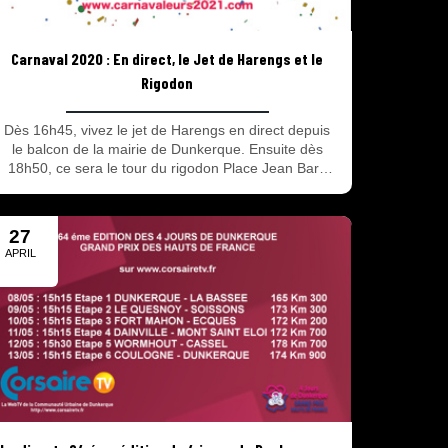
Carnaval 2020 : En direct, le Jet de Harengs et le
Rigodon
Dès 16h45, vivez le jet de Harengs en direct depuis
le balcon de la mairie de Dunkerque. Ensuite dès
18h50, ce sera le tour du rigodon Place Jean Bart.
Le carnaval de Dunkerque 2020 c'est en direct et
c'est sur www.corsairetv.fr !
27
APRIL
2018