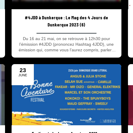
#4JDD à Dunkerque : Le Mag des 4 Jours de
Dunkerque 2023 (6)
Du 16 au 21 mai, on se retrouve à 12h30 pour
l’émission #4JDD (prononcez Hashtag 4JDD), une
émission qui, comme vous l’aurez compris, parlera
des 4 Jours de Dunkerque – grand prix des Hauts de
France ! Vous y trouverez des résumés, des
interviews, les podiums, les prévisions météo et
23
sportives du jour mais aussi des reportages, des
JUNE
archives, des pronostics et surtout de la bonne
2018
humeur ! L’émission sera présentée par Fabrice
Beder et Nico Mattan. Soyez au rendez-vous sur
Corsaire TV !