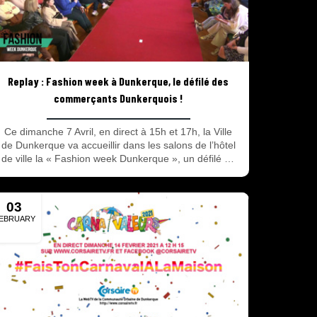
Replay : Fashion week à Dunkerque, le défilé des
commerçants Dunkerquois !
Ce dimanche 7 Avril, en direct à 15h et 17h, la Ville
de Dunkerque va accueillir dans les salons de l’hôtel
de ville la « Fashion week Dunkerque », un défilé de
mode qui permettra de mettre en valeur les
commerçants locaux et leurs nouvelles collections de
prêt-à-porter printemps /été 2024 pour homme,
03
femme et enfants. <br />Deux défilés, rassemblant
EBRUARY
chacun 11 enseignes.<br />Avec la participation de :
2020
Lili Marguerite, Paris boutique, Chauss Môme,
Sergent Major, Fonteyne lingerie, Précieusement, Ms
Mode, Gaspard & Célestin (regroupement de trois
boutiques), Tango.