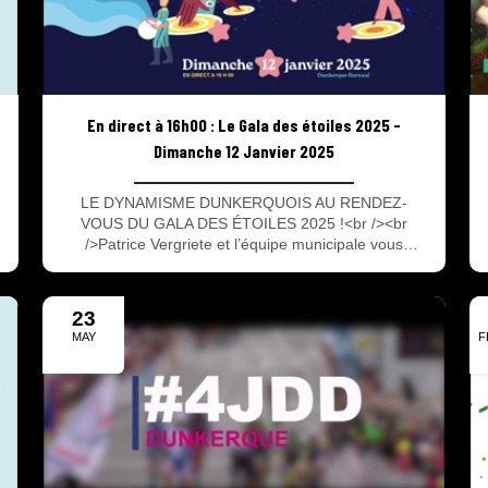
En direct à 16h00 : Le Gala des étoiles 2025 -
Dimanche 12 Janvier 2025
LE DYNAMISME DUNKERQUOIS AU RENDEZ-
VOUS DU GALA DES ÉTOILES 2025 !<br /><br
/>Patrice Vergriete et l’équipe municipale vous
convient à Dunkerque Kursaal le dimanche 12
janvier à 16h pour le Gala des Étoiles 2025, véritable
moment de partage, d’enthousiasme et d’émotion.
23
<br />Arts urbains, danse et musique sont
MAY
F
notamment au programme de cette nouvelle
2023
édition...