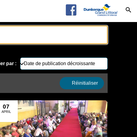
ier par :
Réinitialiser
07
APRIL
2024