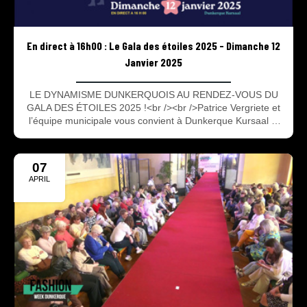
En direct à 16h00 : Le Gala des étoiles 2025 - Dimanche 12
Janvier 2025
LE DYNAMISME DUNKERQUOIS AU RENDEZ-VOUS DU
GALA DES ÉTOILES 2025 !<br /><br />Patrice Vergriete et
l’équipe municipale vous convient à Dunkerque Kursaal le
dimanche 12 janvier à 16h pour le Gala des Étoiles 2025,
véritable moment de partage, d’enthousiasme et
d’émotion. <br />Arts urbains, danse et musique sont
07
notamment au programme de cette nouvelle édition...
APRIL
2024