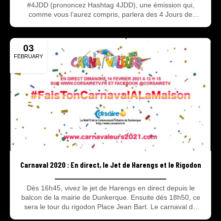
#4JDD (prononcez Hashtag 4JDD), une émission qui,
comme vous l’aurez compris, parlera des 4 Jours de
Dunkerque – grand prix des Hauts de France ! Vous y
trouverez des résumés, des interviews, les podiums, les
prévisions météo et sportives du jour mais aussi des
03
reportages, des archives, des pronostics et surtout de la
FEBRUARY
bonne humeur ! L’émission sera présentée par Fabrice
2020
Beder et Nico Mattan. Soyez au rendez-vous sur Corsaire
TV !
Carnaval 2020 : En direct, le Jet de Harengs et le Rigodon
Dès 16h45, vivez le jet de Harengs en direct depuis le
balcon de la mairie de Dunkerque. Ensuite dès 18h50, ce
sera le tour du rigodon Place Jean Bart. Le carnaval de
Dunkerque 2020 c'est en direct et c'est sur