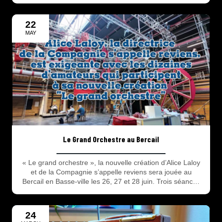
mer, avec cet aftermovie
22
MAY
Le Grand Orchestre au Bercail
« Le grand orchestre », la nouvelle création d’Alice Laloy
et de la Compagnie s’appelle reviens sera jouée au
Bercail en Basse-ville les 26, 27 et 28 juin. Trois séances
seulement pour découvrir cette œuvre participative qui
réunit des dizaines de comédiens amateurs dunkerquois
dans un spectacle professionnel de haut vol. Des mois de
24
répétitions et un avant-goût avec ce reportage.