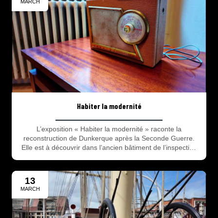
MARCH
Habiter la modernité
L’exposition « Habiter la modernité » raconte la
reconstruction de Dunkerque après la Seconde Guerre.
Elle est à découvrir dans l’ancien bâtiment de l’inspection
académique, 7 rue Nationale, jusqu’au 28 juin. Visite libre
les mercredis, samedis et dimanches de 14 à 18h. Visites
guidées pour les groupes sur rendez-vous
13
MARCH