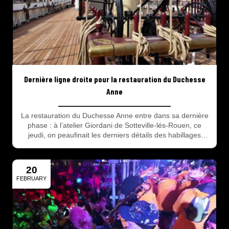
Dernière ligne droite pour la restauration du Duchesse
Anne
La restauration du Duchesse Anne entre dans sa dernière
phase : à l’atelier Giordani de Sotteville-lés-Rouen, ce
jeudi, on peaufinait les derniers détails des habillages
intérieurs et des figures de proue et de poupe.
20
FEBRUARY